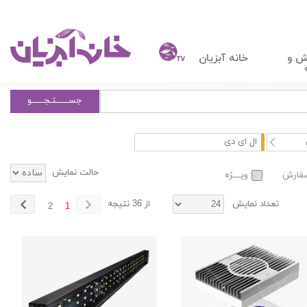
ش و
خانه آبزیان
جســــــتـجــــــو
ال ای دی
حالت نمایش
سفارش
ویــــژه
تعداد نمایش
از 36 نتیجه
2
1