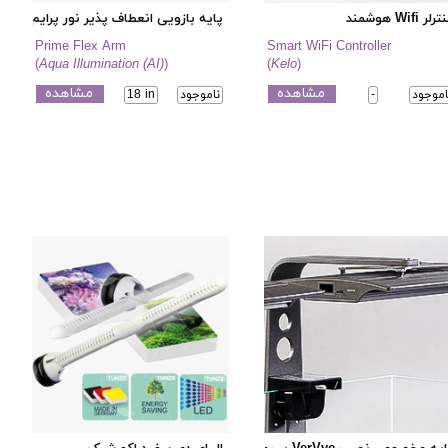
لر Wifi هوشمند
پایه بازویی انعطاف پذیر نور پرایم AI
Prime Flex Arm
Smart WiFi Controller
(
Aqua Illumination (AI)
)
(
Kelo
)
مشاهده
مشاهده
اموجود
-
ناموجود
18 in