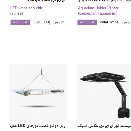
یه مخصوص نصب VerVve بر روی آکواریوم
ال ای دی سفید اکو شیک
LED white eco chic
Aquarium Holder Vervve
(
Tunze
)
(
Giesemann aquaristic
)
مشاهده
مشاهده
موجود
Polar White
ناموجود
8821.000
ریوم (براکت اسلیم لاین هایدرا)
ستم نور ال ای دی مکس اسپکت ام جی- ال ۱۶۵
ریل دوقلو نصب نورهای LED هایدرا