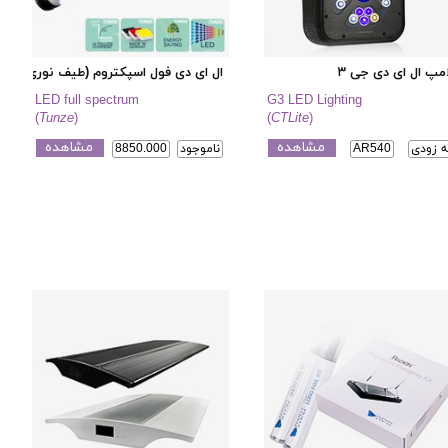
مپ ال ای دی جی ۳
ال ای دی فول اسپکتروم (طیف نوری کامل
LED full spectrum
G3 LED Lighting
(
Tunze
)
(
CTLite
)
مشاهده
مشاهده
ه زودی
AR540
ناموجود
8850.000