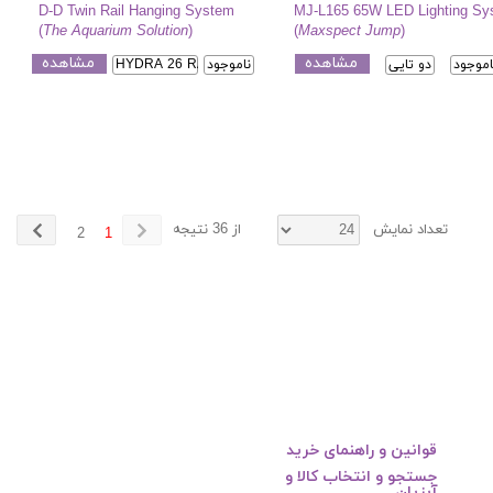
D-D Twin Rail Hanging System
MJ-L165 65W LED Lighting Sy
(
The Aquarium Solution
)
(
Maxspect Jump
)
مشاهده
مشاهده
اموجود
دو تایی
ناموجود
HYDRA 26 RAIL 36 in
تعداد نمایش
از 36 نتیجه
2
1
قوانین و راهنمای خرید
جستجو و انتخاب کالا و
آبزیان