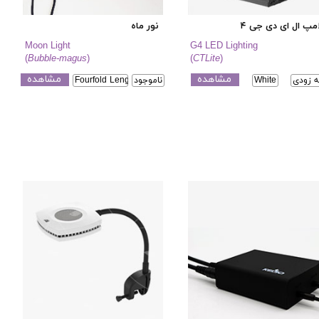
مپ ال ای دی جی ۴
نور ماه
Moon Light
G4 LED Lighting
(
Bubble-magus
)
(
CTLite
)
مشاهده
مشاهده
ه زودی
White
ناموجود
Fourfold Length