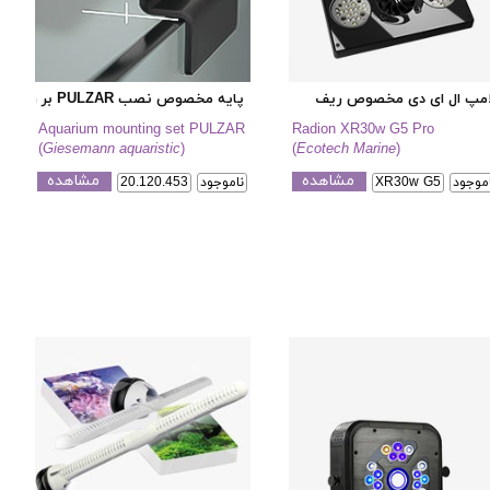
امپ ال ای دی مخصوص ریف
پایه مخصوص نصب PULZAR بر روی آکواریوم
Aquarium mounting set PULZAR
Radion XR30w G5 Pro
(
Giesemann aquaristic
)
(
Ecotech Marine
)
مشاهده
مشاهده
اموجود
XR30w G5
ناموجود
20.120.453