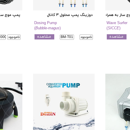
وج ساز به همراه یک پمپ موج ساز
دوزینگ پمپ محلول ۳ کانال
پمپ موج ساز
Dosing Pump
Wave Surfer
(
Bubble-magus
)
(
SICCE
)
مشاهده
مشاهده
ناموجود
BM-T01
ناموجود
2000