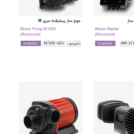
ساز
موج ساز پیشرفته سری M
Mover Pump M ADV
Waver Master
(
Rossmont
)
(
Rossmont
)
مشاهده
مشاهده
WR-2C
ناموجود
M7200 ADV