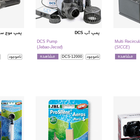
پمپ آب DCS
پمپ موج سا
DCS Pump
Multi Recircu
(
Jebao-Jecod
)
(
SICCE
)
مشاهده
مشاهده
ناموجود
DCS-12000
ناموجود