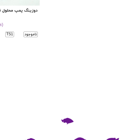
دوزینگ پمپ محلول ت
s
)
ناموجود
TS1