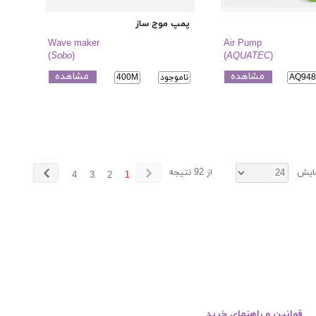
پمپ موج ساز
Wave maker
Air Pump
(
Sobo
)
(
AQUATEC
)
مشاهده
مشاهده
AQ94
ناموجود
400M
مایش
از 92 نتیجه
4
3
2
1
قوانین و راهنمای خرید