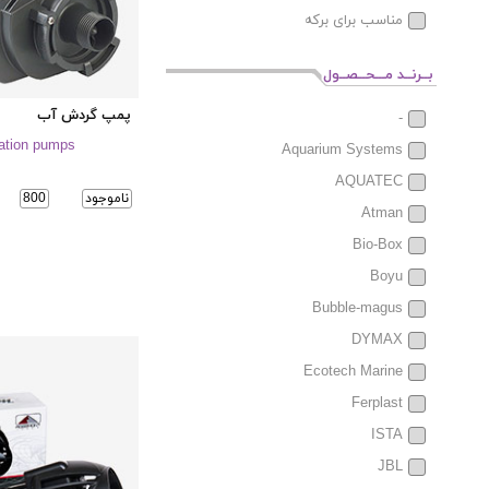
مناسب برای برکه
بــرنــد مـــحــصــول
پمپ گردش آب
-
lation pumps
Aquarium Systems
AQUATEC
ناموجود
800
Atman
Bio-Box
Boyu
Bubble-magus
DYMAX
Ecotech Marine
Ferplast
ISTA
JBL