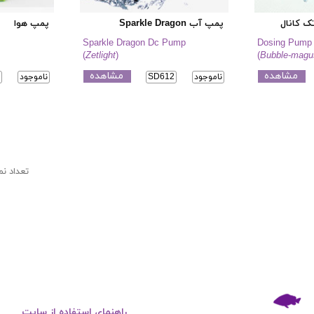
ک کانال
پمپ آب Sparkle Dragon
پمپ هوا
Sparkle Dragon Dc Pump
Dosing Pump
(
Zetlight
)
(
Bubble-magu
مشاهده
مشاهده
ناموجود
SD612
ناموجود
8
تعداد ن
راهنمای استفاده از سایت