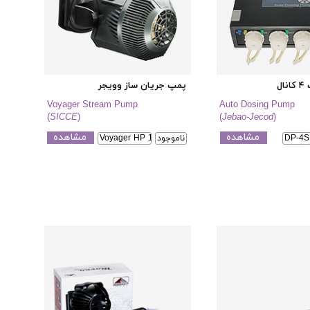
ل
پمپ جریان ساز وویجر
Voyager Stream Pump
Auto Dosing Pump
(
SICCE
)
(
Jebao-Jecod
)
مشاهده
مشاهده
DP-4S
ناموجود
Voyager HP 10