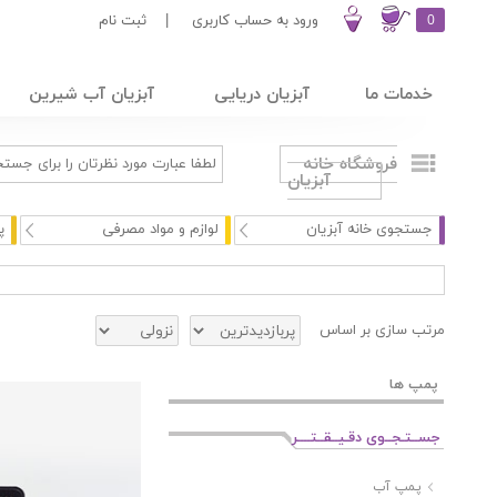
0
ورود به حساب کاربری
|
ثبت نام
خدمات ما
آبزیان دریایی
آبزیان آب شیرین
فروشگاه خانه
آبزیان
جستجوی خانه آبزیان
لوازم و مواد مصرفی
پ
مرتب سازی بر اساس
پمپ ها
جســتـجــوی دقـیــقــتــــر
پمپ آب