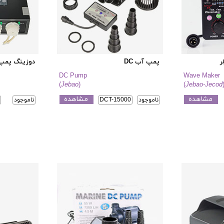
ر
پمپ آب DC
دوزینگ پمپ ۴ کانا
DC Pump
Wave Maker
(
Jebao
)
(
Jebao-Jecod
مشاهده
مشاهده
ناموجود
DCT-15000
ناموجود