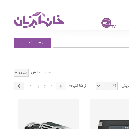
جســــــتـجــــــو
حالت نمایش
مایش
از 92 نتیجه
4
3
2
1