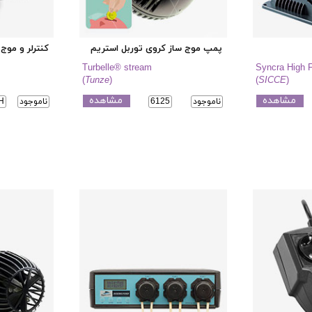
پمپ موج ساز کروی توربل استریم
کنترلر و موج 
Turbelle® stream
Syncra High 
(
Tunze
)
(
SICCE
)
مشاهده
مشاهده
ناموجود
6125
ناموجود
H