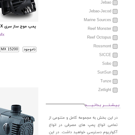
Jebao
Jebao-Jecod
Marine Sources
پمپ موج ساز سری MX
Reef Monster
Mx
Reef Octopus
Rossmont
ناموجود
MX 15200
SICCE
Sobo
SunSun
Tunze
Zetlight
بـیـشـتـــــر بـدانـیـــــد
در این بخش به مجموعه کامل و متنوعی از
تمامی انواع پمپ های مصرفی در انواع
آکواریوم دسترسی خواهید داشت. در این