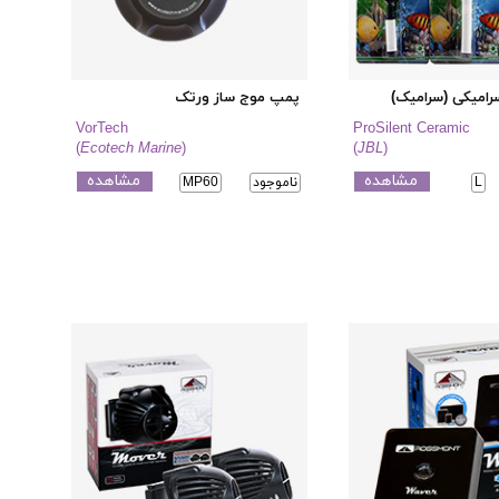
امیکی (سرامیک)
پمپ موج ساز ورتک
VorTech
ProSilent Ceramic
(
Ecotech Marine
)
(
JBL
)
مشاهده
مشاهده
L
ناموجود
MP60