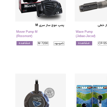
ز خطی
پمپ موج ساز سری M
Mover Pump M
Wave Pump
(
Rossmont
)
(
Jebao-Jecod
)
مشاهده
مشاهده
CP-55
ناموجود
M 7200