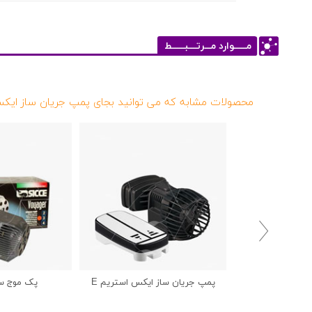
مــــــوارد مـــرتــــبــــــط
محصولات مشابه که می توانید بجای پمپ جریان ساز ایکس استریم E ا

پمپ جریان ساز ایکس استریم E
پک موج ساز