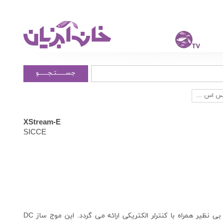
جســــــتـجــــــو
س اس ...
XStream-E
SICCE
موج ساز ایکس استریم شرکت سیچه ایتالیا یک موج ساز بی نظیر همراه با کنترلر الکتریکی ارائه می گردد. این موج ساز DC