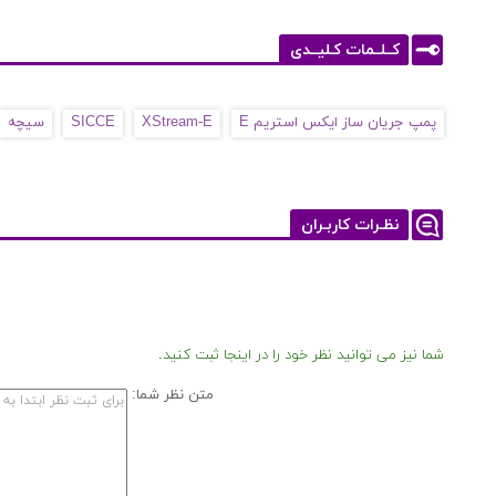
کــلــمات کـلیــدی
پمپ جریان ساز ایکس استریم E
XStream-E
SICCE
سیچه
نظـرات کاربـران
شما نیز می توانید نظر خود را در اینجا ثبت کنید.
متن نظر شما: