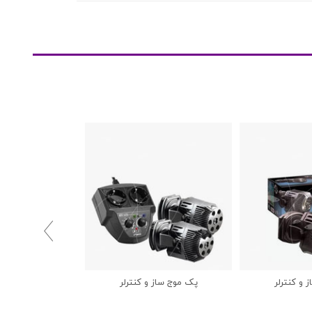

 و کنترلر
پک موج ساز و کنترلر
پمپ جریان ساز 