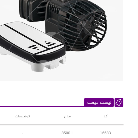
لیست قیمت
کد
مدل
توضیحات
-
8500 L
16683