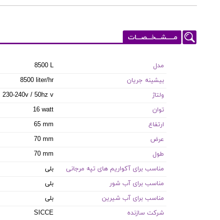
مـــــشـــخـــصـــات
مدل
8500 L
بیشینه جریان
8500 liter/hr
ولتاژ
230-240v / 50hz v
توان
16 watt
ارتفاع
65 mm
عرض
70 mm
طول
70 mm
مناسب برای آکواریم های تپه مرجانی
بلی
مناسب برای آب شور
بلی
مناسب برای آب شیرین
بلی
شرکت سازنده
SICCE