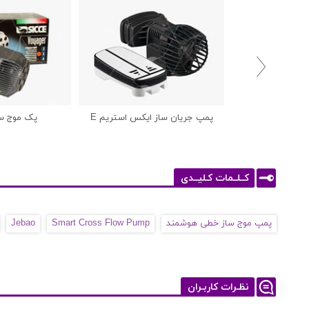

پمپ جریان ساز ایکس استریم E
پک موج ساز
کــلــمات کـلیــدی
پمپ موج ساز خطی هوشمند
Smart Cross Flow Pump
Jebao
نظـرات کاربـران