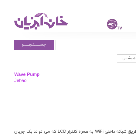
جســــــتـجــــــو
هوشمن ...
Wave Pump
Jebao
پمپ موج ساز هوشمند با قابلیت کنترل دستی و خودکار از طریق شبکه داخلی WiFi به همراه کنترلر LCD که می تواند یک جریان