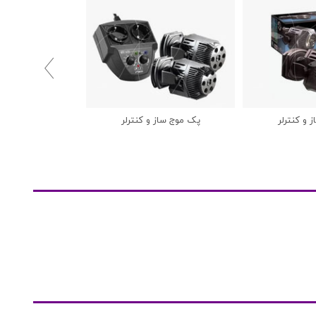

 و کنترلر
پک موج ساز و کنترلر
پمپ جریان ساز 